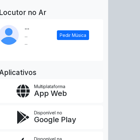
Locutor no Ar
...
Pedir Música
...
...
Aplicativos
Multiplataforma
App Web
Disponível no
Google Play
Disponível na