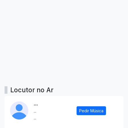
Locutor no Ar
...
Pedir Música
...
...