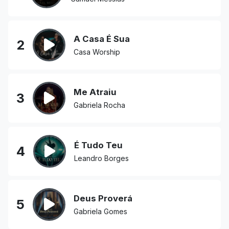
A Casa É Sua
2
Casa Worship
Me Atraiu
3
Gabriela Rocha
É Tudo Teu
4
Leandro Borges
Deus Proverá
5
Gabriela Gomes